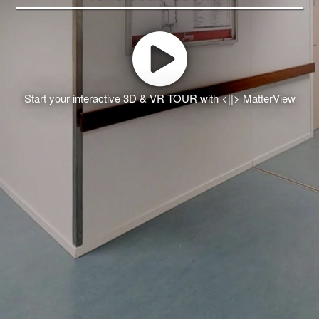
Start your interactive 3D & VR TOUR with <||> MatterView