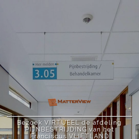
Bezoek VIRTUEEL de afdeling
PIJNBESTRIJDING van het
Franciscus VLIETLAND