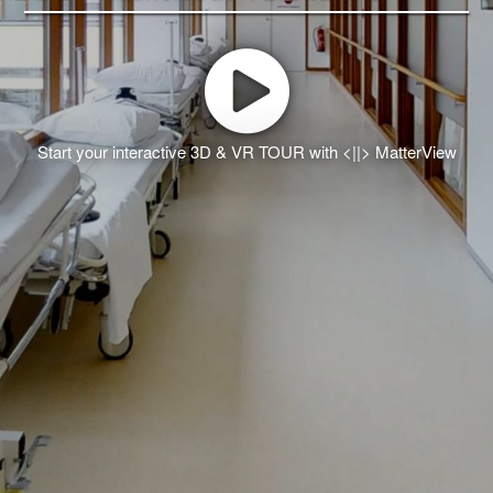
Start your interactive 3D & VR TOUR with <||> MatterView