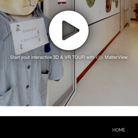
Start your interactive 3D & VR TOUR with <||> MatterView
HOME