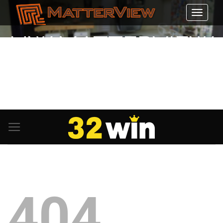
UW MATTERVIEW
3D&VR-SHOWCASE