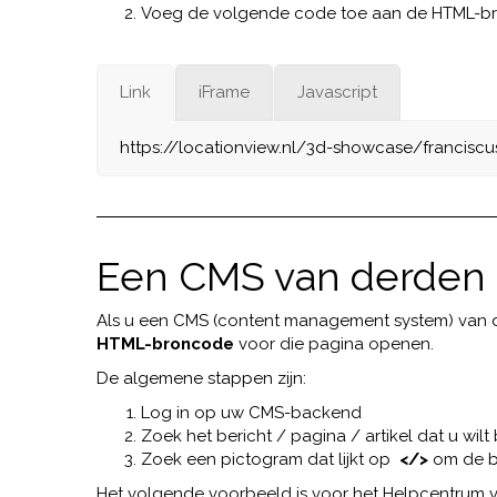
Voeg de volgende code toe aan de HTML-bronc
Link
iFrame
Javascript
https://locationview.nl/3d-showcase/franciscu
Een CMS van derden 
Als u een CMS (content management system) van de
HTML-broncode
voor die pagina openen.
De algemene stappen zijn:
Log in op uw CMS-backend
Zoek het bericht / pagina / artikel dat u wil
Zoek een pictogram dat lijkt op
</>
om de b
Het volgende voorbeeld is voor het Helpcentrum 