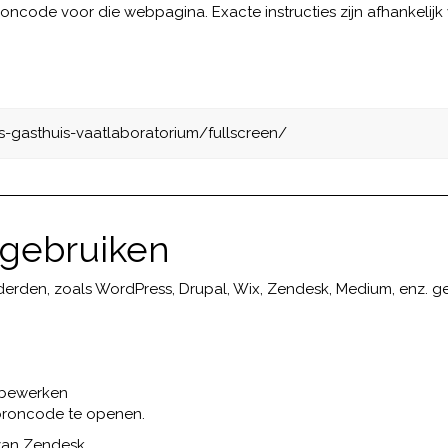
ode voor die webpagina. Exacte instructies zijn afhankelijk v
s-gasthuis-vaatlaboratorium/fullscreen/
gebruiken
rden, zoals WordPress, Drupal, Wix, Zendesk, Medium, enz. g
t bewerken
roncode te openen.
van Zendesk.